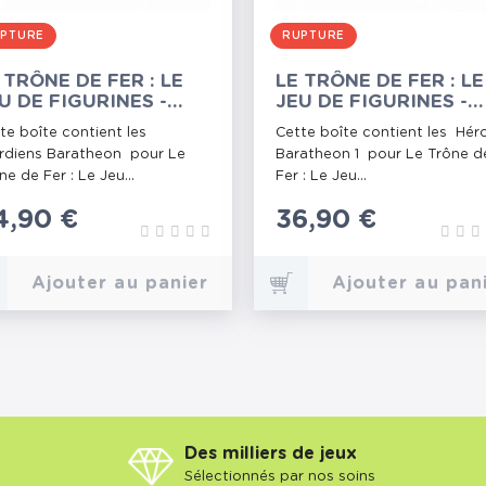
PTURE
RUPTURE
 TRÔNE DE FER : LE
LE TRÔNE DE FER : LE
U DE FIGURINES -
JEU DE FIGURINES -
ARDIENS BARATHEON
HÉROS BARATHEON I
te boîte contient les
Cette boîte contient les Hér
diens Baratheon pour Le
Baratheon 1 pour Le Trône d
ne de Fer : Le Jeu...
Fer : Le Jeu...
rix
4,90 €
Prix
36,90 €
Ajouter au panier
Ajouter au pan
Des milliers de jeux
Sélectionnés par nos soins