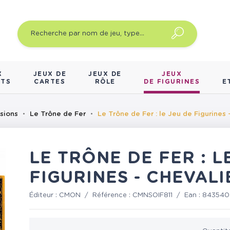
X
JEUX DE
JEUX DE
JEUX
NTS
CARTES
RÔLE
DE FIGURINES
E
sions
Le Trône de Fer
Le Trône de Fer : le Jeu de Figurines 
LE TRÔNE DE FER : L
FIGURINES - CHEVALI
Éditeur :
CMON
/
Référence :
CMNSOIF811
/
Ean :
843540