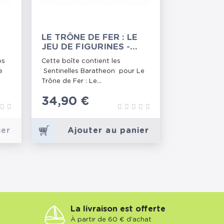
LE TRÔNE DE FER : LE
JEU DE FIGURINES -
SENTINELLES
os
Cette boîte contient les
BARATHEON
e
Sentinelles Baratheon pour Le
Trône de Fer : Le...
Prix
34,90 €
ier
Ajouter au panier
La livraison est offerte
À partir de 60 € d'achat