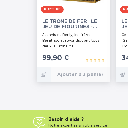
RUPTURE
RU
LE TRÔNE DE FER : LE
LE
JEU DE FIGURINES -
JE
STARTER BARATHEON
G
Stannis et Renly, les frères
Cet
Baratheon , revendiquent tous
Gar
deux le Trône de...
Trô
Prix
99,90 €
P
3
Ajouter au panier
Besoin d'aide ?
Notre expertise à votre service