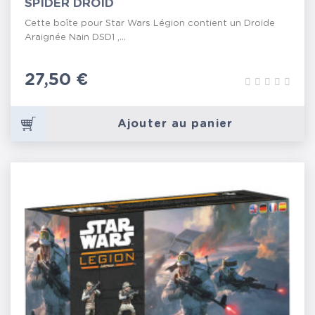
SPIDER DROID
Cette boîte pour Star Wars Légion contient un Droïde
Araignée Nain DSD1 ,...
Prix
27,50 €
Ajouter au panier