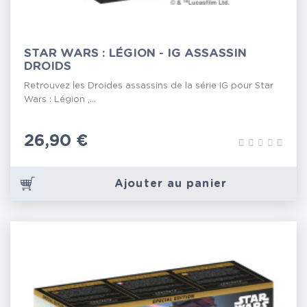
STAR WARS : LÉGION - IG ASSASSIN
DROIDS
Retrouvez les Droides assassins de la série IG pour Star
Wars : Légion ,...
Prix
26,90 €
Ajouter au panier