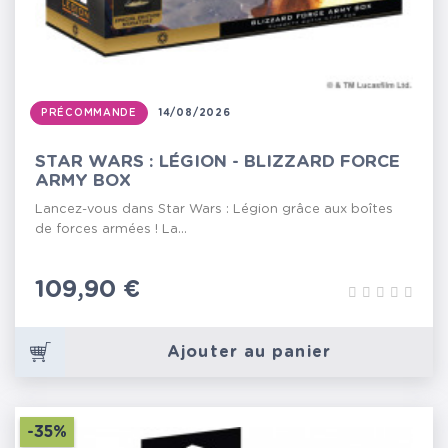
PRÉCOMMANDE
14/08/2026
STAR WARS : LÉGION - BLIZZARD FORCE
ARMY BOX
Lancez-vous dans Star Wars : Légion grâce aux boîtes
de forces armées ! La...
Prix
109,90 €
Ajouter au panier
-35%