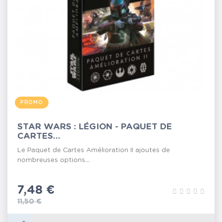
PROMO
STAR WARS : LÉGION - PAQUET DE
CARTES...
Le Paquet de Cartes Amélioration II ajoutes de
nombreuses options...
Prix
7,48 €
Prix de base
11,50 €