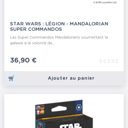
STAR WARS : LÉGION - MANDALORIAN
SUPER COMMANDOS
Les Super Commandos Mandaloriens soumettent la
galaxie à la volonté de...
Prix
36,90 €
Ajouter au panier