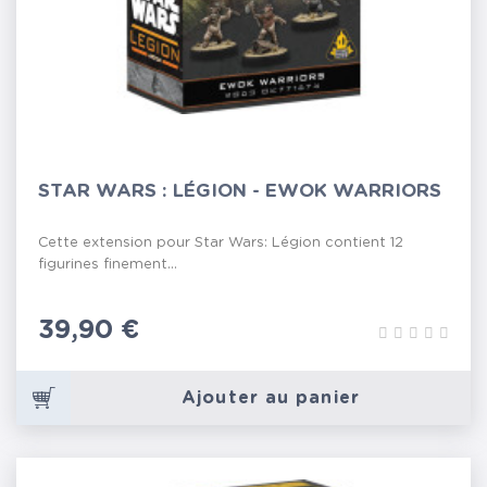
STAR WARS : LÉGION - EWOK WARRIORS
Cette extension pour Star Wars: Légion contient 12
figurines finement...
Prix
39,90 €
Ajouter au panier