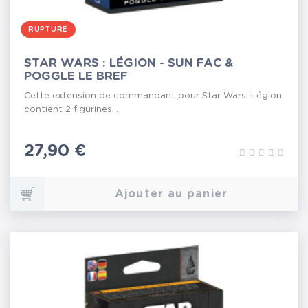
RUPTURE
STAR WARS : LÉGION - SUN FAC &
POGGLE LE BREF
Cette extension de commandant pour Star Wars: Légion
contient 2 figurines...
Prix
27,90 €
Ajouter au panier