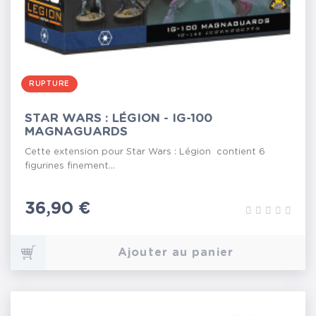
RUPTURE
STAR WARS : LÉGION - IG-100
MAGNAGUARDS
Cette extension pour Star Wars : Légion contient 6
figurines finement...
Prix
36,90 €
Ajouter au panier