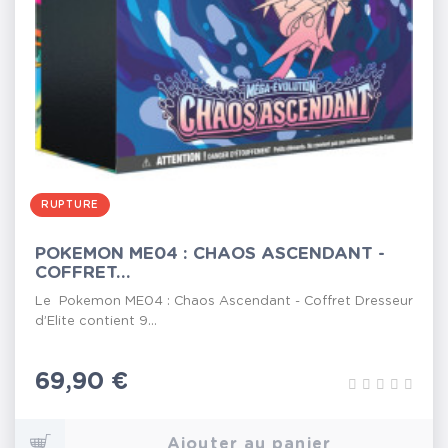
RUPTURE
POKEMON ME04 : CHAOS ASCENDANT -
COFFRET...
Le Pokemon ME04 : Chaos Ascendant - Coffret Dresseur
d’Elite contient 9...
Prix
69,90 €
Ajouter au panier