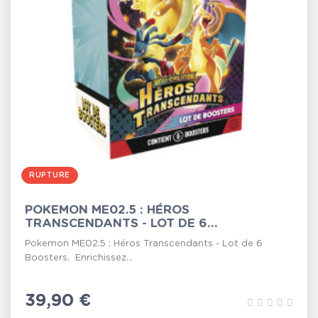
RUPTURE
POKEMON ME02.5 : HÉROS
TRANSCENDANTS - LOT DE 6...
Pokemon ME02.5 : Héros Transcendants - Lot de 6
Boosters. Enrichissez...
Prix
39,90 €