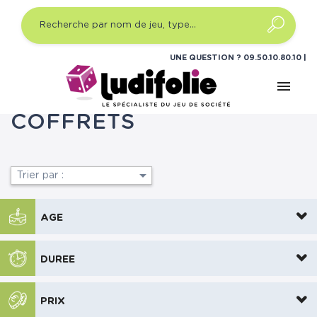
UNE QUESTION ?
09.50.10.80.10
menu
Accueil
Jeux de cartes
Cartes Pokémon
Coffrets
COFFRETS

Trier par :
AGE
DUREE
PRIX