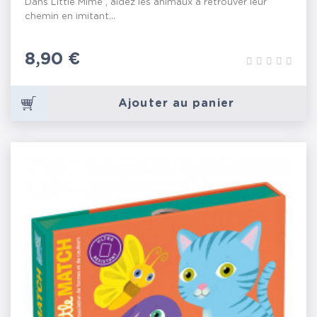
Dans Little Mime , aidez les animaux à retrouver leur
chemin en imitant...
Prix
8,90 €
Ajouter au panier