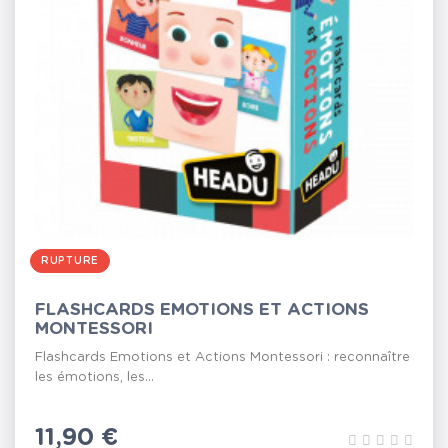
RUPTURE
FLASHCARDS EMOTIONS ET ACTIONS
MONTESSORI
Flashcards Emotions et Actions Montessori : reconnaître
les émotions, les...
Prix
11,90 €