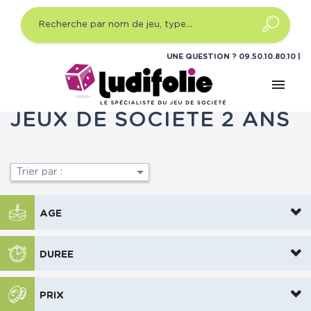
UNE QUESTION ?
09.50.10.80.10
menu
Accueil
Jeux enfants
Jeux de société 2 ans
JEUX DE SOCIÉTÉ 2 ANS

Trier par :
AGE
DUREE
PRIX