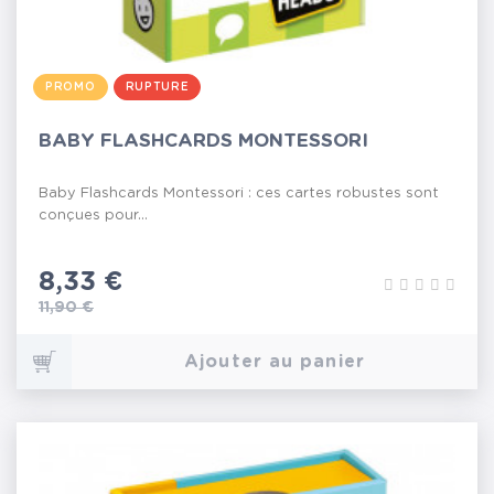
PROMO
RUPTURE
BABY FLASHCARDS MONTESSORI
Baby Flashcards Montessori : ces cartes robustes sont
conçues pour...
Prix
8,33 €
Prix de base
11,90 €
Ajouter au panier