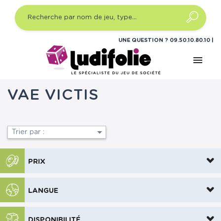
UNE QUESTION ?
09.50.10.80.10
menu
Accueil
Accessoires et rangements
Magazines et
livres
Vae Victis
VAE VICTIS

Trier par :
PRIX
LANGUE
DISPONIBILITÉ