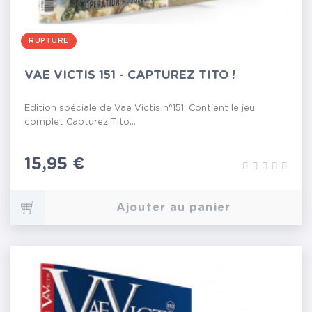
RUPTURE
VAE VICTIS 151 - CAPTUREZ TITO !
Edition spéciale de Vae Victis n°151. Contient le jeu
complet Capturez Tito...
Prix
15,95 €
Ajouter au panier