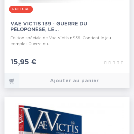
RUPTURE
VAE VICTIS 139 - GUERRE DU
PÉLOPONÈSE, LE...
Edition spéciale de Vae Victis n°139. Contient le jeu
complet Guerre du...
Prix
15,95 €
Ajouter au panier