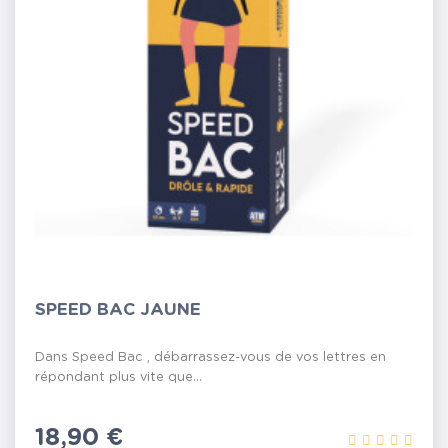
SPEED BAC JAUNE
Dans Speed Bac , débarrassez-vous de vos lettres en
répondant plus vite que...
Prix
18,90 €