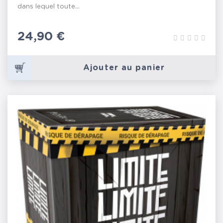
dans lequel toute...
Prix
24,90 €
Ajouter au panier