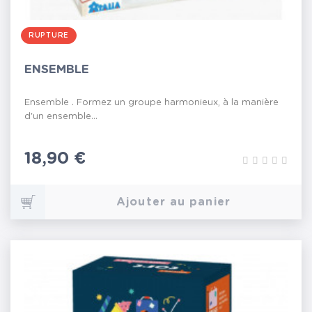
RUPTURE
ENSEMBLE
Ensemble . Formez un groupe harmonieux, à la manière
d'un ensemble...
Prix
18,90 €
Ajouter au panier