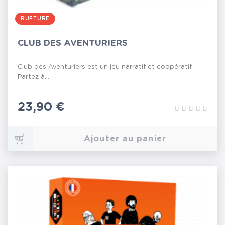
RUPTURE
CLUB DES AVENTURIERS
Club des Aventuriers est un jeu narratif et coopératif.
Partez à...
Prix
23,90 €
Ajouter au panier