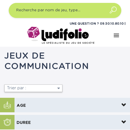
UNE QUESTION ?
09.50.10.80.10
menu
Accueil
Jeux d'ambiance
Quel type ?
Jeux de
communication
JEUX DE
COMMUNICATION

Trier par :
AGE
DUREE