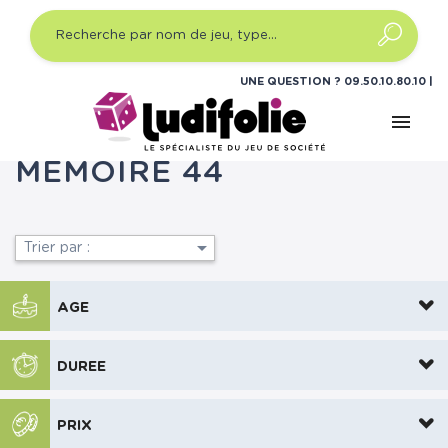
UNE QUESTION ?
09.50.10.80.10
menu
Accueil
Jeux de société
Gammes
Mémoire 44
MÉMOIRE 44

Trier par :
AGE
DUREE
PRIX