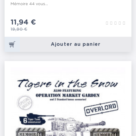
Mémoire 44 vous...
Prix
11,94 €
Prix de base
19,90 €
Ajouter au panier