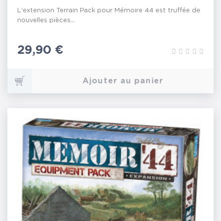
L'extension Terrain Pack pour Mémoire 44 est truffée de
nouvelles pièces...
Prix
29,90 €
Ajouter au panier