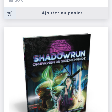
Prix de base
95,00 €
Ajouter au panier