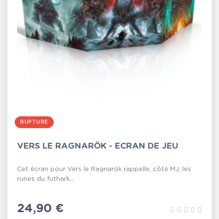
RUPTURE
VERS LE RAGNARÖK - ECRAN DE JEU
Cet écran pour Vers le Ragnarök rappelle, côté MJ, les
runes du futhark...
Prix
24,90 €