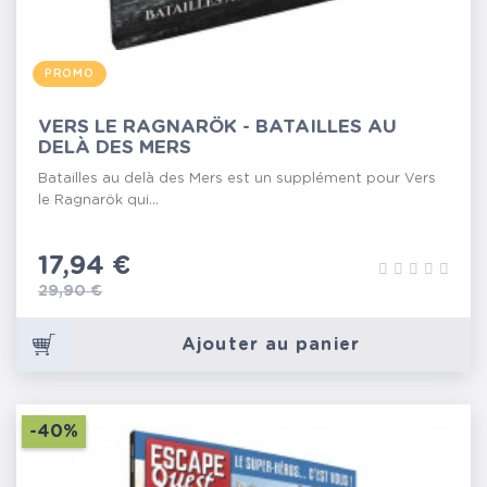
PROMO
VERS LE RAGNARÖK - BATAILLES AU
DELÀ DES MERS
Batailles au delà des Mers est un supplément pour Vers
le Ragnarök qui...
Prix
17,94 €
Prix de base
29,90 €
Ajouter au panier
-40%