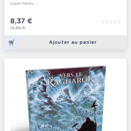
super-héros...
Prix
8,37 €
Prix de base
13,95 €
Ajouter au panier