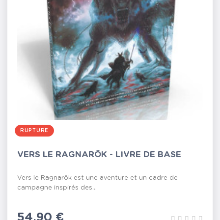
RUPTURE
VERS LE RAGNARÖK - LIVRE DE BASE
Vers le Ragnarök est une aventure et un cadre de
campagne inspirés des...
Prix
54,90 €