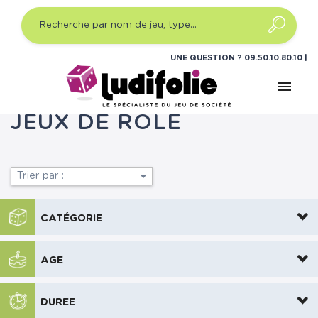
UNE QUESTION ?
09.50.10.80.10
menu
Accueil
Jeux de rôle
JEUX DE RÔLE

Trier par :
CATÉGORIE
AGE
DUREE