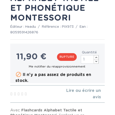
ET PHONÉTIQUE
MONTESSORI
Éditeur :
Headu
/
Référence :
PIX973
/
Ean :
8059591426876
Quantité
11,90 €
RUPTURE

Il n'y a pas assez de produits en
stock.
Lire ou écrire un
avis
Avec
Flashcards Alphabet Tactile et