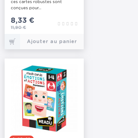
ces cartes robustes sont
conçues pour...
Prix
8,33 €
Prix de base
11,90 €
Ajouter au panier