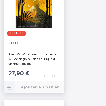
RUPTURE
FUJI
Avec W. Warsh aux manettes et
W. Santiago au dessin, Fuji est
un must du du...
Prix
27,90 €
Ajouter au panier