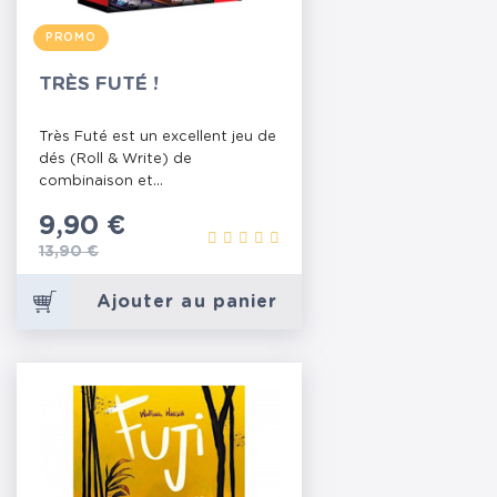
PROMO
TRÈS FUTÉ !
Très Futé est un excellent jeu de
dés (Roll & Write) de
combinaison et...
Prix
9,90 €
Prix de base
13,90 €
Ajouter au panier