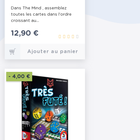
Dans The Mind , assemblez
toutes les cartes dans l'ordre
croissant au...
Prix
12,90 €
Ajouter au panier
- 4,00 €