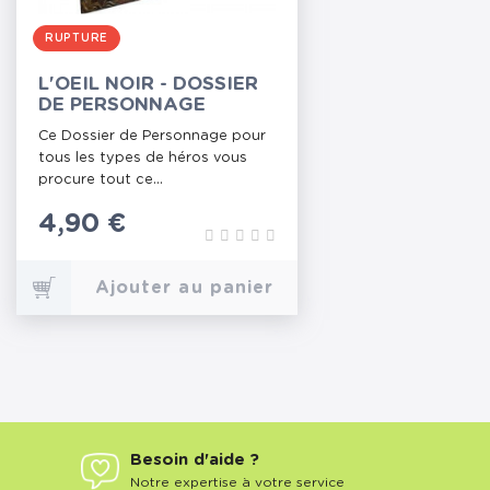
RUPTURE
L'OEIL NOIR - DOSSIER
DE PERSONNAGE
Ce Dossier de Personnage pour
tous les types de héros vous
procure tout ce...
Prix
4,90 €
Ajouter au panier
Besoin d'aide ?
Notre expertise à votre service