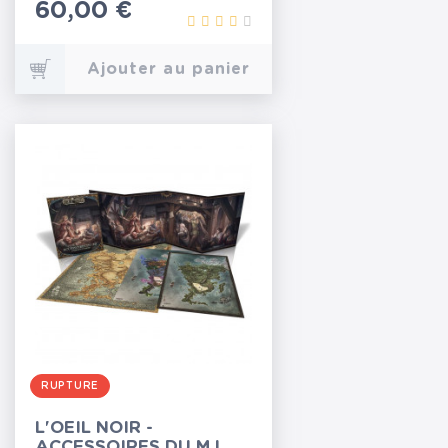
Prix
60,00 €
Ajouter au panier
RUPTURE
L'OEIL NOIR -
ACCESSOIRES DU MJ