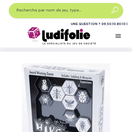
UNE QUESTION ?
09.50.10.80.10
menu
Accueil
Jeux de société
Jeux de société réflexion
Hive Carbon