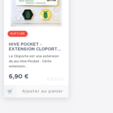
RUPTURE
HIVE POCKET -
EXTENSION CLOPORTE
(THE PILLBUG)
Le Cloporte est une extension
du jeu Hive Pocket . Cette
extension...
Prix
6,90 €
Ajouter au panier