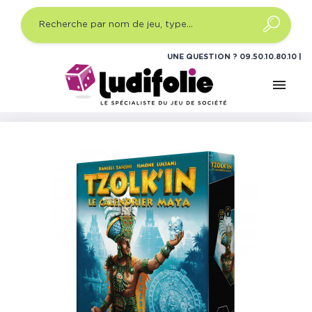
UNE QUESTION ?
09.50.10.80.10
menu
Accueil
Jeux de société
Jeux de plateau expert
Tzolk'in : Le Calendrier Maya