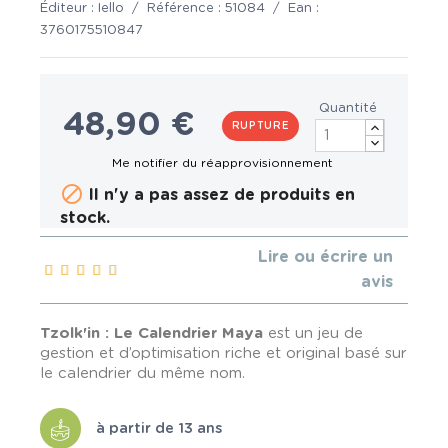
Éditeur :
Iello
/
Référence :
51084
/
Ean :
3760175510847
Quantité
48,90 €
RUPTURE

Il n'y a pas assez de produits en
stock.
Lire ou écrire un
avis
Tzolk'in : Le Calendrier Maya
est un jeu de
gestion et d’optimisation riche et original basé sur
le calendrier du même nom.
à partir de 13 ans