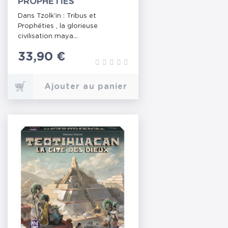
PROPHÉTIES
Dans Tzolk'in : Tribus et
Prophéties , la glorieuse
civilisation maya...
Prix
33,90 €
Ajouter au panier