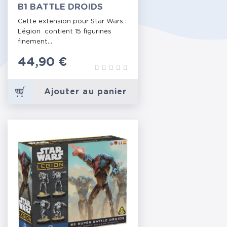
B1 BATTLE DROIDS
Cette extension pour Star Wars :
Légion contient 15 figurines
finement...
Prix
44,90 €
Ajouter au panier