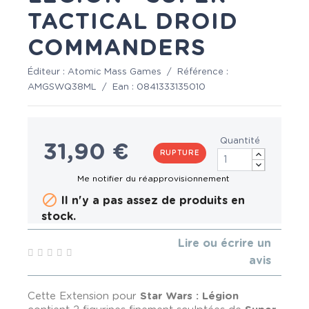
TACTICAL DROID
COMMANDERS
Éditeur :
Atomic Mass Games
/
Référence :
AMGSWQ38ML
/
Ean :
0841333135010
Quantité
31,90 €
RUPTURE

Il n'y a pas assez de produits en
stock.
Lire ou écrire un
avis
Cette Extension pour
Star Wars : Légion