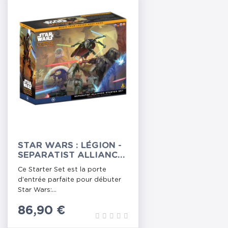
STAR WARS : LÉGION -
SEPARATIST ALLIANCE
STARTER SET
Ce Starter Set est la porte
d'entrée parfaite pour débuter
Star Wars:...
Prix
86,90 €