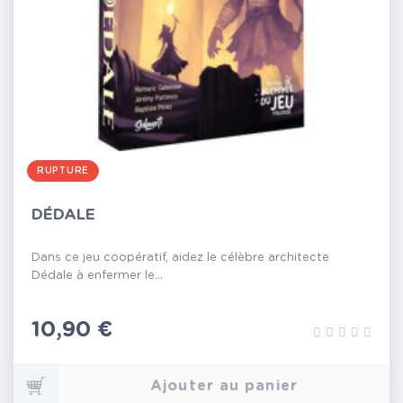
RUPTURE
DÉDALE
Dans ce jeu coopératif, aidez le célèbre architecte
Dédale à enfermer le...
Prix
10,90 €
Ajouter au panier