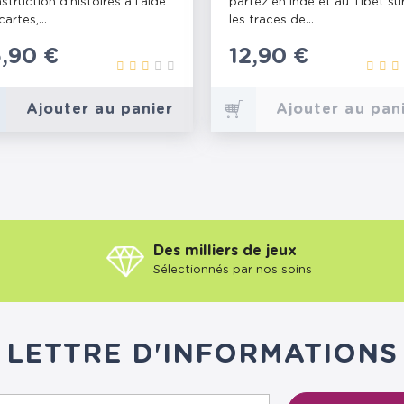
struction d’histoires à l’aide
partez en Inde et au Tibet su
cartes,...
les traces de...
rix
5,90 €
Prix
12,90 €
Ajouter au panier
Ajouter au pan
Des milliers de jeux
Sélectionnés par nos soins
LETTRE D'INFORMATIONS