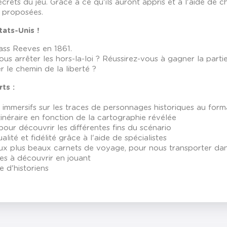
ecrets du jeu. Grâce à ce qu'ils auront appris et à l'aide de ch
s proposées.
tats-Unis !
Bass Reeves en 1861.
us arrêter les hors-la-loi ? Réussirez-vous à gagner la part
 le chemin de la liberté ?
rts :
et immersifs sur les traces de personnages historiques au for
tinéraire en fonction de la cartographie révélée
 pour découvrir les différentes fins du scénario
alité et fidélité grâce à l'aide de spécialistes
aux plus beaux carnets de voyage, pour nous transporter dans
es à découvrir en jouant
e d'historiens