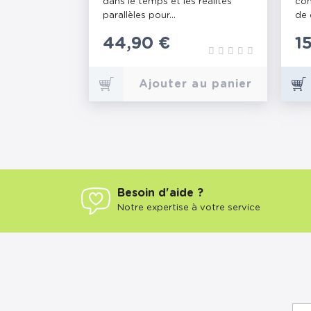
dans le temps et les réalités
con
parallèles pour...
de 
Prix
44,90 €
P
1
Ajouter au panier
Besoin d'aide ?
Notre expertise à votre service