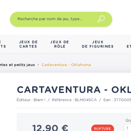
X
JEUX DE
JEUX DE
JEUX
NTS
CARTES
RÔLE
DE FIGURINES
E
rtes et petits jeux
Cartaventura - Oklahoma
CARTAVENTURA - O
Éditeur :
Blam !
/
Référence :
BLM045CA
/
Ean :
377000
Qu
12,90 €
RUPTURE