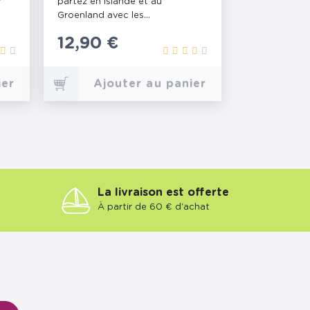
r
partez en Islande et au
Groenland avec les...
Prix
12,90 €
ier
Ajouter au panier
La livraison est offerte
À partir de 60 € d'achat