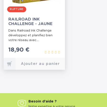
RUPTURE
RAILROAD INK
CHALLENGE - JAUNE
Dans Railroad Ink Challenge
développez et planifiez bien
votre réseau avec...
Prix
18,90 €
Ajouter au panier
Besoin d'aide ?
Notre expertise à votre service