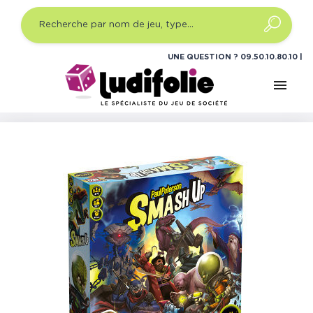
UNE QUESTION ?
09.50.10.80.10
menu
Accueil
Jeux de société
Jeux de cartes stratégie
Smash Up