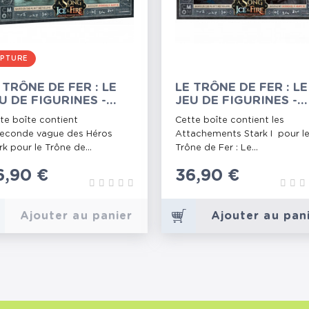
PTURE
 TRÔNE DE FER : LE
LE TRÔNE DE FER : LE
U DE FIGURINES -
JEU DE FIGURINES -
ROS STARK II
ATTACHEMENTS STA
te boîte contient
Cette boîte contient les
I
seconde vague des Héros
Attachements Stark I pour l
rk pour le Trône de...
Trône de Fer : Le...
rix
6,90 €
Prix
36,90 €
Ajouter au panier
Ajouter au pan