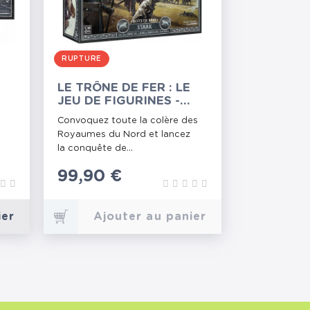
RUPTURE
LE TRÔNE DE FER : LE
JEU DE FIGURINES -
RK
STARTER STARK
Convoquez toute la colère des
e
Royaumes du Nord et lancez
la conquête de...
Prix
99,90 €
ier
Ajouter au panier