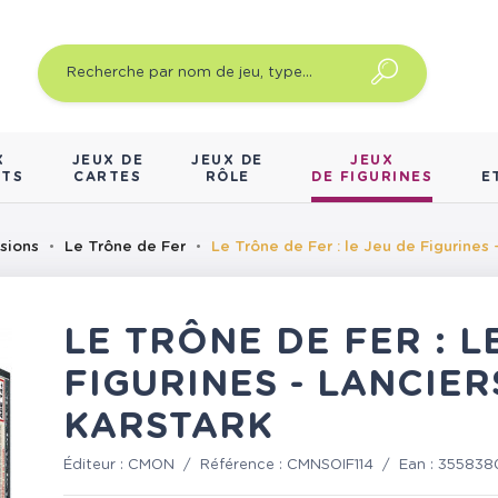
X
JEUX DE
JEUX DE
JEUX
NTS
CARTES
RÔLE
DE FIGURINES
E
sions
Le Trône de Fer
Le Trône de Fer : le Jeu de Figurines 
LE TRÔNE DE FER : L
FIGURINES - LANCIER
KARSTARK
Éditeur :
CMON
/
Référence :
CMNSOIF114
/
Ean :
355838