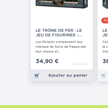
RU
LE TRÔNE DE FER : LE
LE
JEU DE FIGURINES -
JE
PISTEURS PALUDIERS
HÉ
Les Pisteurs compensent leur
Cet
manque de force de frappe par
la 
leur vitesse et...
Sta
Prix
34,90 €
P
3
Ajouter au panier