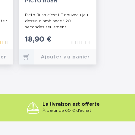
PICTO RUSH
Picto Rush c'est LE nouveau jeu
te :
dessin d'ambiance ! 20
secondes seulement...
Prix
18,90 €
ier
Ajouter au panier
La livraison est offerte
À partir de 60 € d'achat