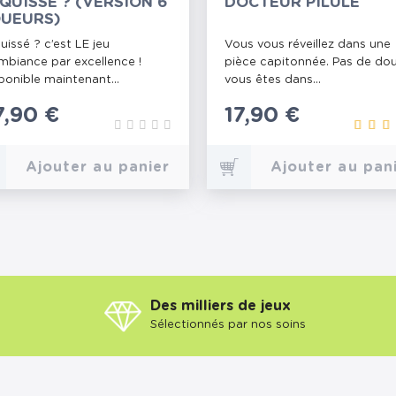
QUISSÉ ? (VERSION 6
DOCTEUR PILULE
UEURS)
uissé ? c’est LE jeu
Vous vous réveillez dans une
mbiance par excellence !
pièce capitonnée. Pas de dou
ponible maintenant...
vous êtes dans...
rix
7,90 €
Prix
17,90 €
Ajouter au panier
Ajouter au pan
Des milliers de jeux
Sélectionnés par nos soins