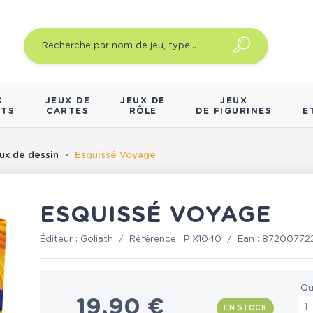
X
JEUX DE
JEUX DE
JEUX
NTS
CARTES
RÔLE
DE FIGURINES
E
ux de dessin
Esquissé Voyage
ESQUISSÉ VOYAGE
Éditeur :
Goliath
/
Référence :
PIX1040
/
Ean :
87200772
Qu
19,90 €
EN STOCK