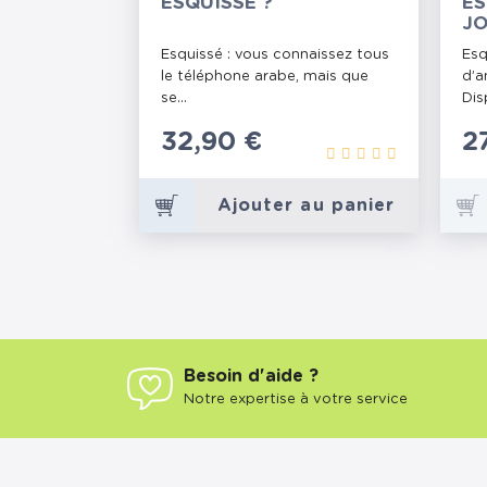
ESQUISSÉ ?
ES
JO
Esquissé : vous connaissez tous
Esq
le téléphone arabe, mais que
d’a
se...
Dis
Prix
32,90 €
P
2
Ajouter au panier
Besoin d'aide ?
Notre expertise à votre service