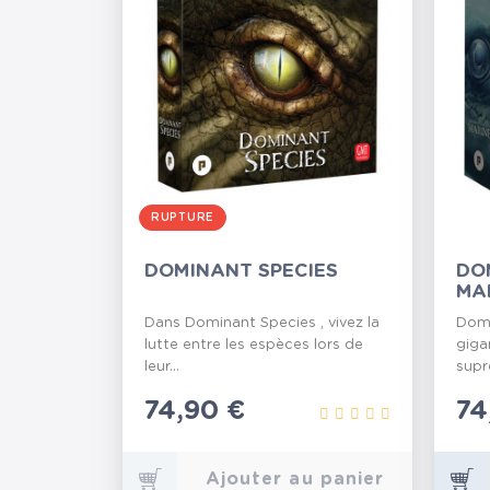
RUPTURE
DOMINANT SPECIES
DO
MA
Dans Dominant Species , vivez la
Domi
lutte entre les espèces lors de
giga
leur...
supr
Prix
74,90 €
Pr
74
Ajouter au panier