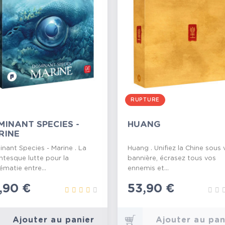
RUPTURE
MINANT SPECIES -
HUANG
RINE
nant Species - Marine . La
Huang . Unifiez la Chine sous 
ntesque lutte pour la
bannière, écrasez tous vos
ématie entre...
ennemis et...
ix
,90 €
Prix
53,90 €
Ajouter au panier
Ajouter au pan