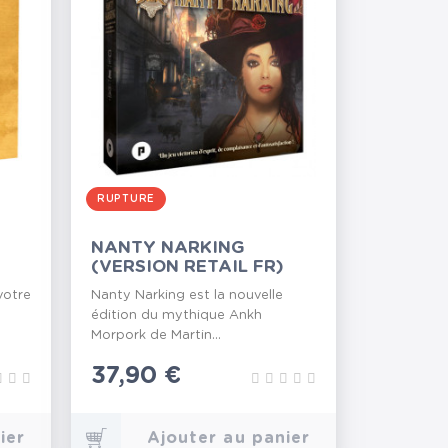
RUPTURE
NANTY NARKING
(VERSION RETAIL FR)
votre
Nanty Narking est la nouvelle
édition du mythique Ankh
Morpork de Martin...
Prix
37,90 €
ier
Ajouter au panier