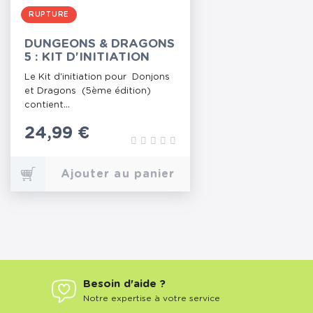
RUPTURE
DUNGEONS & DRAGONS
5 : KIT D'INITIATION
Le Kit d'initiation pour Donjons
et Dragons (5ème édition)
contient...
Prix
24,99 €
Ajouter au panier
Besoin d'aide ?
Notre expertise à votre service