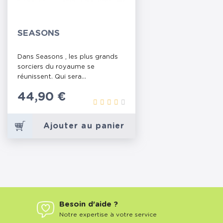
SEASONS
Dans Seasons , les plus grands
sorciers du royaume se
réunissent. Qui sera...
Prix
44,90 €
Ajouter au panier
Besoin d'aide ?
Notre expertise à votre service