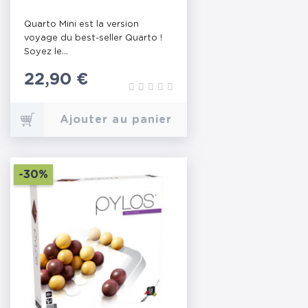
Quarto Mini est la version
voyage du best-seller Quarto !
Soyez le...
Prix
22,90 €
Ajouter au panier
-30%