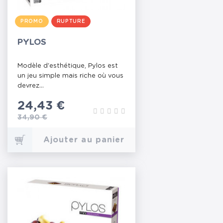
PROMO
RUPTURE
PYLOS
Modèle d'esthétique, Pylos est
un jeu simple mais riche où vous
devrez...
Prix
24,43 €
Prix de base
34,90 €
Ajouter au panier