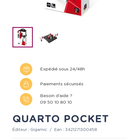
Expédié sous 24/48h
Paiements sécurisés
Besoin d'aide ?
09 50 10 80 10
QUARTO POCKET
Éditeur :
Gigamic
/
Ean :
3421271300458