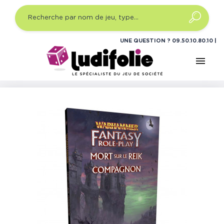
UNE QUESTION ?
09.50.10.80.10
menu
Accueil
Jeux de rôle
Gammes
Warhammer Fantasy
Warhammer Fantasy - Mort sur le Reik (Compagnon)