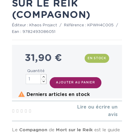
SUR LE REIK
(COMPAGNON)
Éditeur :
Khaos Project
/
Référence :
KPWH4C005
/
Ean :
9782493086051
31,90 €
EN STOCK
Quantité
AJOUTER AU PANIER

Derniers articles en stock
Lire ou écrire un
avis
Le
Compagnon
de
Mort sur le Reik
est le guide