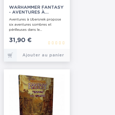
WARHAMMER FANTASY
- AVENTURES À
UBERSREIK
Aventures à Ubersreik propose
six aventures sombres et
périlleuses dans le...
Prix
31,90 €
Ajouter au panier