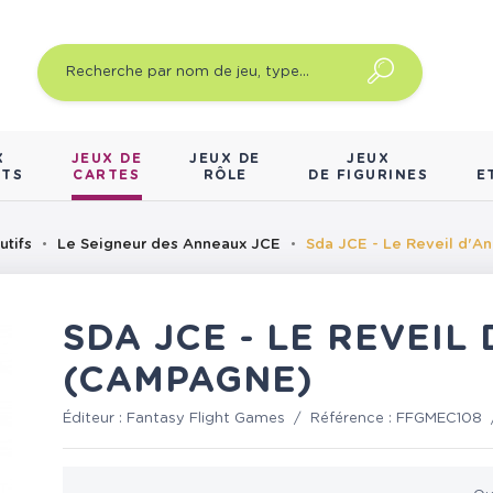
X
JEUX DE
JEUX DE
JEUX
NTS
CARTES
RÔLE
DE FIGURINES
E
utifs
Le Seigneur des Anneaux JCE
Sda JCE - Le Reveil d'
SDA JCE - LE REVEIL
(CAMPAGNE)
Éditeur :
Fantasy Flight Games
/
Référence :
FFGMEC108