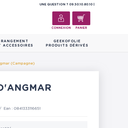
UNE QUESTION ?
09.50.10.80.10
CONNEXION
PANIER
RANGEMENT
GEEKOFOLIE
T ACCESSOIRES
PRODUITS DÉRIVÉS
Angmar (Campagne)
 D'ANGMAR
/
Ean :
0841333116651