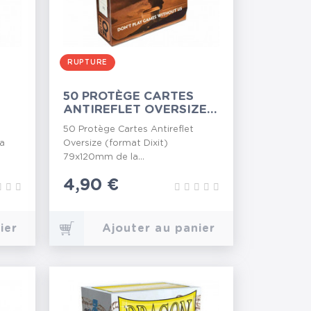
RUPTURE
50 PROTÈGE CARTES
ANTIREFLET OVERSIZE
79X120MM
50 Protège Cartes Antireflet
la
Oversize (format Dixit)
79x120mm de la...
Prix
4,90 €
ier
Ajouter au panier