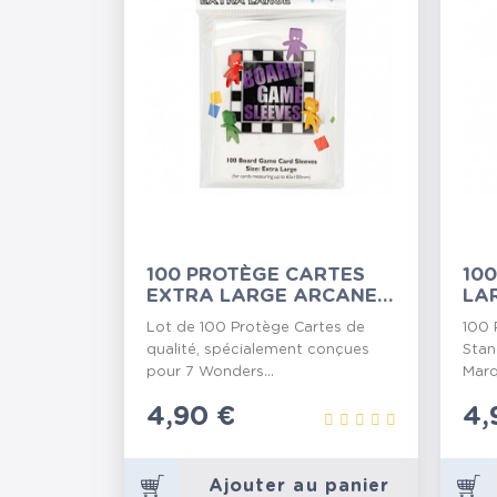
100 PROTÈGE CARTES
10
EXTRA LARGE ARCANE
LA
TINMEN (7...
(PA
Lot de 100 Protège Cartes de
100 
qualité, spécialement conçues
Stan
pour 7 Wonders...
Marq
Prix
4,90 €
Pr
4,
Ajouter au panier