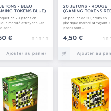
JETONS - BLEU
20 JETONS - ROUGE
AMING TOKENS BLUE)
(GAMING TOKENS RE
aquet de 20 jetons en
Un paquet de 20 jetons en
tique marbré attrayant. Ces
plastique marbré attrayant. 
s sont...
jetons sont...
ix
50 €
Prix
4,50 €
Ajouter au panier
Ajouter au pan