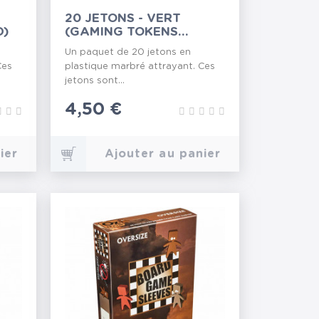
20 JETONS - VERT
D)
(GAMING TOKENS
GREEN)
Un paquet de 20 jetons en
Ces
plastique marbré attrayant. Ces
jetons sont...
Prix
4,50 €
ier
Ajouter au panier