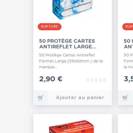
RUPTURE
RUP
50 PROTÈGE CARTES
50
ANTIREFLET LARGE
AN
59X92MM
57
50 Protège Cartes Antireflet
50 P
Format Large (59x92mm ) de la
Form
marque...
la m
Prix
2,90 €
Pr
3,
Ajouter au panier