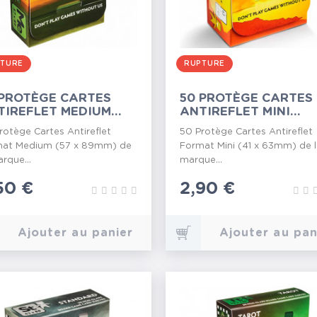
TURE
RUPTURE
 PROTÈGE CARTES
50 PROTÈGE CARTES
TIREFLET MEDIUM
ANTIREFLET MINI
X89MM
41X63MM
rotège Cartes Antireflet
50 Protège Cartes Antireflet
at Medium (57 x 89mm) de
Format Mini (41 x 63mm) de 
arque...
marque...
ix
50 €
Prix
2,90 €
Ajouter au panier
Ajouter au pan