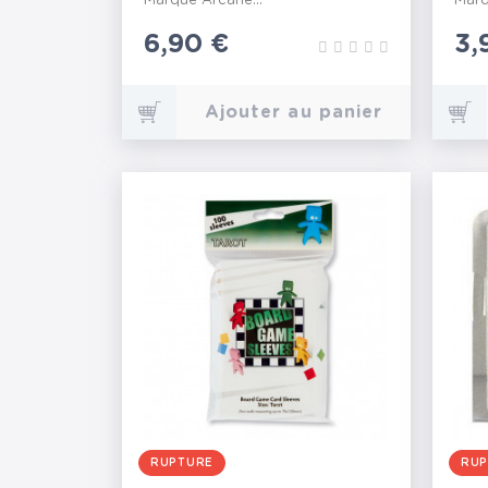
Marque Arcane...
Marq
Prix
6,90 €
Pr
3,
Ajouter au panier
RUPTURE
RUP