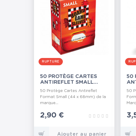
RUPTURE
RUP
50 PROTÈGE CARTES
50
ANTIREFLET SMALL
AN
44X68MM
63
50 Protège Cartes Antireflet
50 P
Format Small (44 x 68mm) de la
Form
marque...
Marq
Prix
2,90 €
Pr
3,
Ajouter au panier