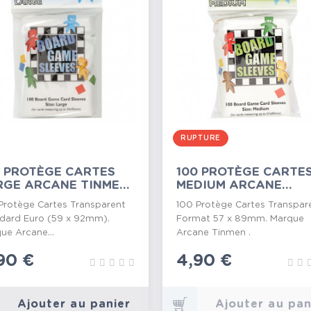
RUPTURE
0 PROTÈGE CARTES
100 PROTÈGE CARTE
RGE ARCANE TINMEN
MEDIUM ARCANE
QUET...
TINMEN (PAQUET...
Protège Cartes Transparent
100 Protège Cartes Transpar
dard Euro (59 x 92mm).
Format 57 x 89mm. Marque
ue Arcane...
Arcane Tinmen .
ix
90 €
Prix
4,90 €
Ajouter au panier
Ajouter au pan