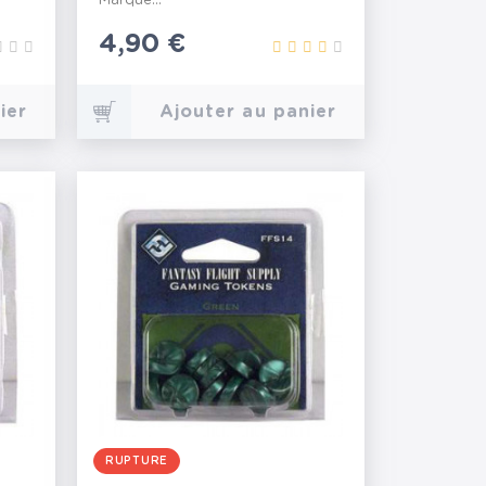
Marque...
Prix
4,90 €
ier
Ajouter au panier
RUPTURE