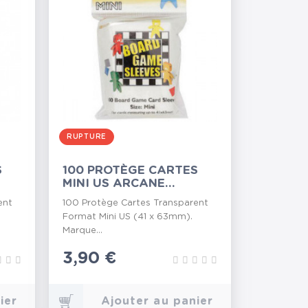
RUPTURE
S
100 PROTÈGE CARTES
MINI US ARCANE
TINMEN...
ent
100 Protège Cartes Transparent
Format Mini US (41 x 63mm).
Marque...
Prix
3,90 €
ier
Ajouter au panier