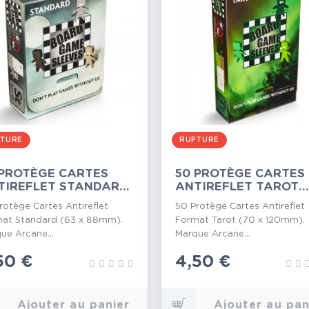
TURE
RUPTURE
 PROTÈGE CARTES
50 PROTÈGE CARTES
TIREFLET STANDARD
ANTIREFLET TAROT
X88MM
70X120MM
rotège Cartes Antireflet
50 Protège Cartes Antireflet
at Standard (63 x 88mm).
Format Tarot (70 x 120mm).
ue Arcane...
Marque Arcane...
ix
50 €
Prix
4,50 €
Ajouter au panier
Ajouter au pan