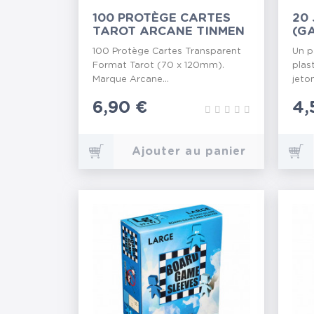
100 PROTÈGE CARTES
20 
TAROT ARCANE TINMEN
(G
100 Protège Cartes Transparent
Un p
Format Tarot (70 x 120mm).
plas
Marque Arcane...
jeton
Prix
6,90 €
Pr
4,
Ajouter au panier