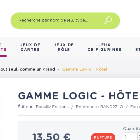
X
JEUX DE
JEUX DE
JEUX
NTS
CARTES
RÔLE
DE FIGURINES
E
tout seul, comme un grand
Gamme Logic - Hôtel
GAMME LOGIC - HÔTE
Éditeur :
Bankiiiz Editions
/
Référence :
BAN023LO
/
Ean 
Quantit
13,50 €
RUPTURE