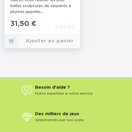
Saurez-vous réaliser les plus
belles sculptures de serpents à
plumes,appelés...
Prix
31,50 €
Ajouter au panier
Besoin d'aide ?
Notre expertise à votre service
Des milliers de jeux
Sélectionnés par nos soins