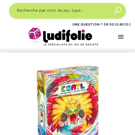
UNE QUESTION ?
09.50.10.80.10
menu
Accueil
Jeux de société
Jeux de société famille
Coatl - Le Jeu de Cartes