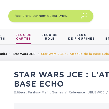
X
JEUX DE
JEUX DE
JEUX
NTS
CARTES
RÔLE
DE FIGURINES
E
utifs
Star Wars JCE
Star Wars JCE : L'Attaque de la Base Ech
STAR WARS JCE : L'A
BASE ECHO
Éditeur :
Fantasy Flight Games
/
Référence :
UBIJSW05