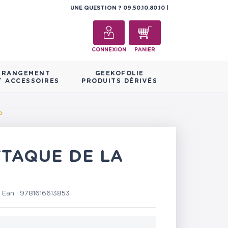
UNE QUESTION ?
09.50.10.80.10
CONNEXION
PANIER
RANGEMENT
GEEKOFOLIE
T ACCESSOIRES
PRODUITS DÉRIVÉS
o
TTAQUE DE LA
/
Ean :
9781616613853