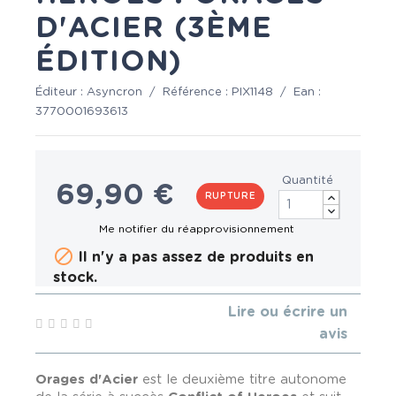
D'ACIER (3ÈME
ÉDITION)
Éditeur :
Asyncron
/
Référence :
PIX1148
/
Ean :
3770001693613
Quantité
69,90 €
RUPTURE

Il n'y a pas assez de produits en
stock.
Lire ou écrire un
avis
Orages d'Acier
est le deuxième titre autonome