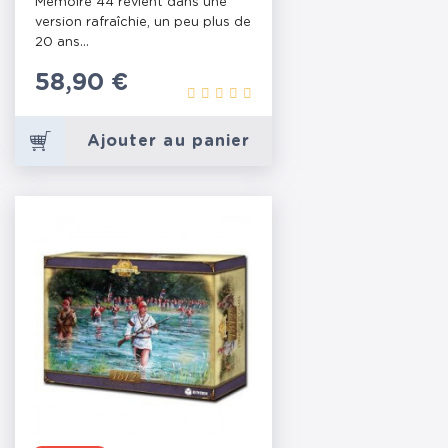
Mémoire 44 revient dans une
version rafraîchie, un peu plus de
20 ans...
Prix
58,90 €
Ajouter au panier