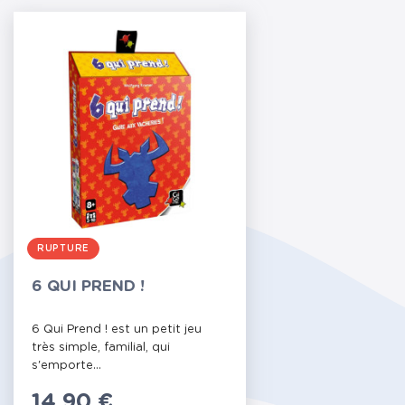
RUPTURE
6 QUI PREND !
6 Qui Prend ! est un petit jeu
très simple, familial, qui
s'emporte...
Prix
14,90 €