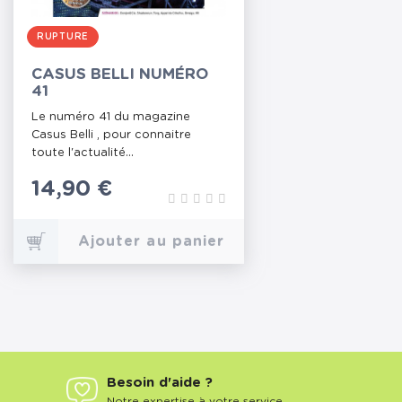
RUPTURE
CASUS BELLI NUMÉRO
41
Le numéro 41 du magazine
Casus Belli , pour connaitre
toute l'actualité...
Prix
14,90 €
Ajouter au panier
Besoin d'aide ?
Notre expertise à votre service