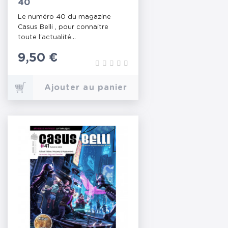
40
Le numéro 40 du magazine
Casus Belli , pour connaitre
toute l'actualité...
Prix
9,50 €
Ajouter au panier