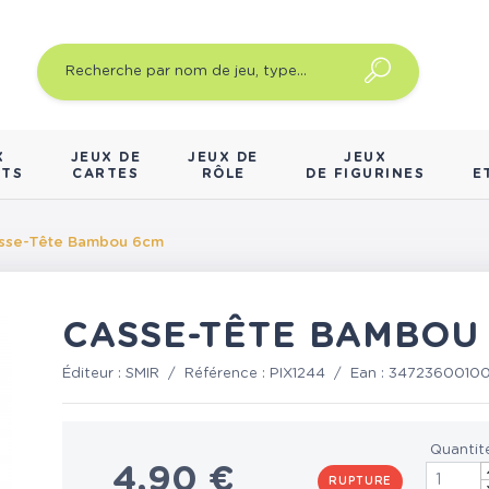
X
JEUX DE
JEUX DE
JEUX
NTS
CARTES
RÔLE
DE FIGURINES
E
sse-Tête Bambou 6cm
CASSE-TÊTE BAMBOU
Éditeur :
SMIR
/
Référence :
PIX1244
/
Ean :
3472360010
Quantit
4,90 €
RUPTURE