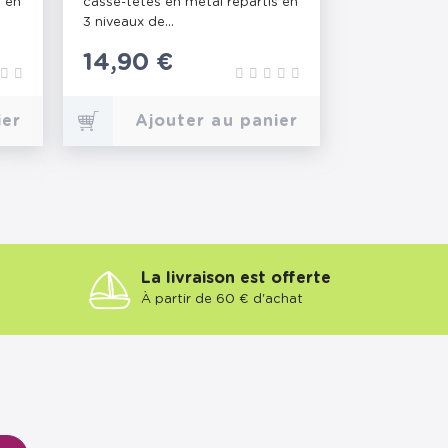
s en
casse-têtes en métal répartis en
3 niveaux de...
Prix
14,90 €
ier
Ajouter au panier
La livraison est offerte
À partir de 60 € d'achat