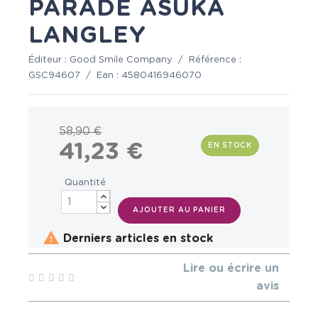
PARADE ASUKA
LANGLEY
Éditeur :
Good Smile Company
/
Référence :
GSC94607
/
Ean :
4580416946070
58,90 €
41,23 €
EN STOCK
Quantité
AJOUTER AU PANIER

Derniers articles en stock
Lire ou écrire un
avis