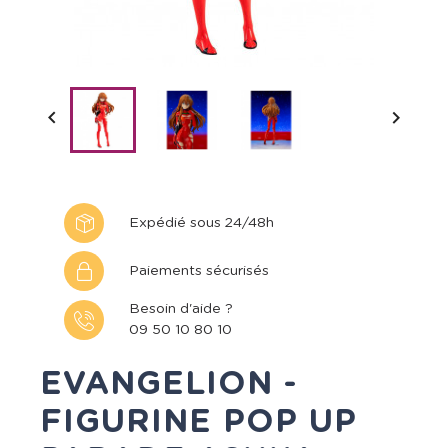


Expédié sous 24/48h
Paiements sécurisés
Besoin d'aide ?
09 50 10 80 10
EVANGELION -
FIGURINE POP UP