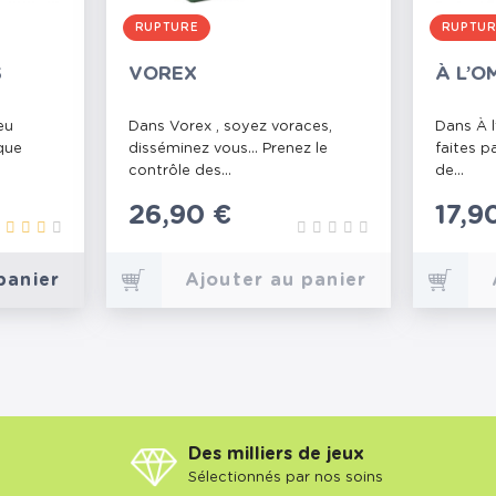
RUPTURE
RUPTU
S
VOREX
À L’O
eu
Dans Vorex , soyez voraces,
Dans À l
que
disséminez vous... Prenez le
faites p
contrôle des...
de...
Prix
26,90 €
Prix
17,9
panier
Ajouter au panier
Des milliers de jeux
Sélectionnés par nos soins