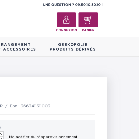
UNE QUESTION ?
09.50.10.80.10
CONNEXION
PANIER
RANGEMENT
GEEKOFOLIE
T ACCESSOIRES
PRODUITS DÉRIVÉS
FR
/
Ean :
3663411311003
é