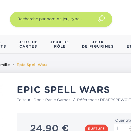
X
JEUX DE
JEUX DE
JEUX
NTS
CARTES
RÔLE
DE FIGURINES
E
mille
Epic Spell Wars
EPIC SPELL WARS
Éditeur :
Don't Panic Games
/
Référence :
DPAEPSPEW01
Quantit
24,90 €
RUPTURE