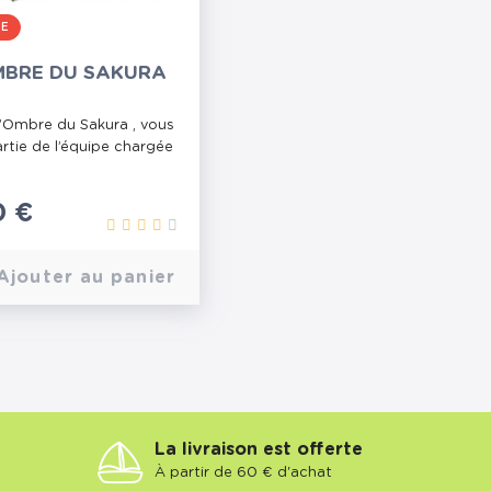
RE
MBRE DU SAKURA
’Ombre du Sakura , vous
artie de l’équipe chargée
0 €
Ajouter au panier
La livraison est offerte
À partir de 60 € d'achat