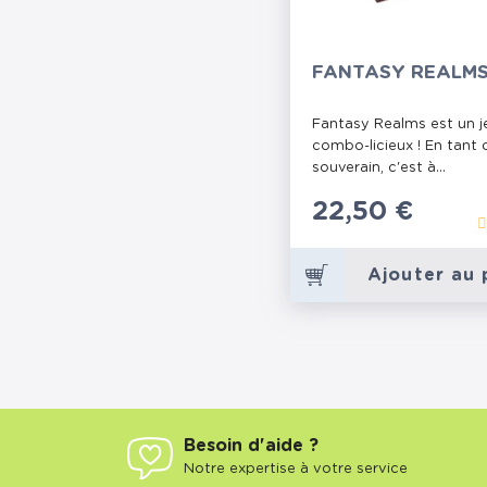
FANTASY REALM
Fantasy Realms est un j
combo-licieux ! En tant 
souverain, c'est à...
Prix
22,50 €
Ajouter au 
Besoin d'aide ?
Notre expertise à votre service