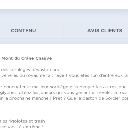
CONTENU
AVIS CLIENTS
au Mont du Crâne Chauve
des sortilèges dévastateurs !
us vénères du royaume fait rage ! Vous êtes l’un d’entre eux, a
oncocter le meilleur sortilège et renvoyer les autres joueurs
 glyphes, ciblez les joueurs qui vous gênent et révélez à tou
ur la prochaine manche ! Prêt ? Que la baston de Sorcier 
ales rigolotes et trash !
ejouabilité extrême !