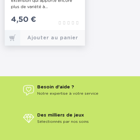
extension qui apporte encore
plus de variété à...
Prix
4,50 €
Ajouter au panier
Besoin d'aide ?
Notre expertise à votre service
Des milliers de jeux
Sélectionnés par nos soins