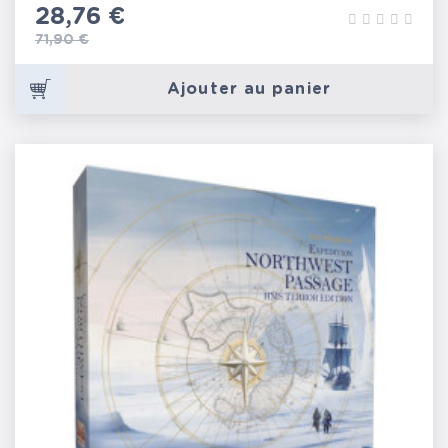
Prix
28,76 €
Prix de base
71,90 €
Ajouter au panier