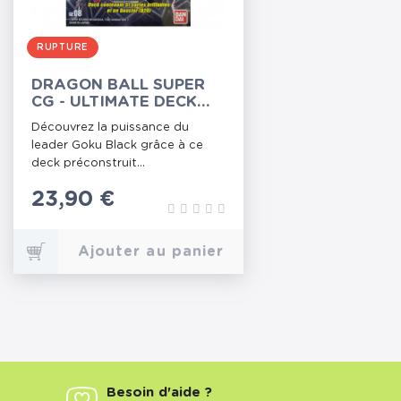
RUPTURE
DRAGON BALL SUPER
CG - ULTIMATE DECK
2023
Découvrez la puissance du
leader Goku Black grâce à ce
deck préconstruit...
Prix
23,90 €
Ajouter au panier
Besoin d'aide ?