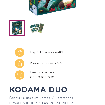
Expédié sous 24/48h
Paiements sécurisés
Besoin d'aide ?
09 50 10 80 10
KODAMA DUO
Éditeur :
Capsicum Games
/
Référence :
DPAKODADU01FR
/
Ean :
3663411310853