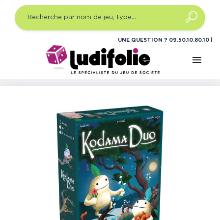
UNE QUESTION ?
09.50.10.80.10
menu
Accueil
Jeux de société
Jeux de cartes stratégie
Kodama Duo