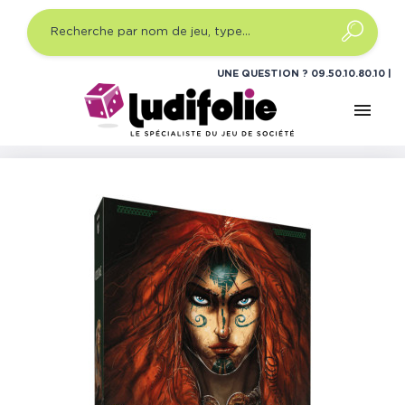
UNE QUESTION ?
09.50.10.80.10
menu
Accueil
Jeux de société
Jeux de plateau initié
Celtae