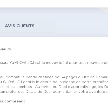
AVIS CLIENTS
oueurs
rs Yu‑Gi‑Oh! JCJ est le moyen idéal pour tout nouveau duell
ir au combat, la bande dessinée de 64 pages du Kit de Démarr
u‑Gi‑Oh! JCJ depuis le début, de la pioche de votre premiè
ions et les combats. Au terme du Duel d’apprentissage, les 
compléter des Decks de Duel pour entamer votre aventure da
rs comprend :