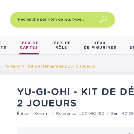
X
JEUX DE
JEUX DE
JEUX
NTS
CARTES
RÔLE
DE FIGURINES
E
Yu-Gi-Oh! - Kit de Démarrage pour 2 Joueurs
YU-GI-OH! - KIT DE
2 JOUEURS
Éditeur :
Konami
/
Référence :
JCCYGO450
/
Ean :
40129