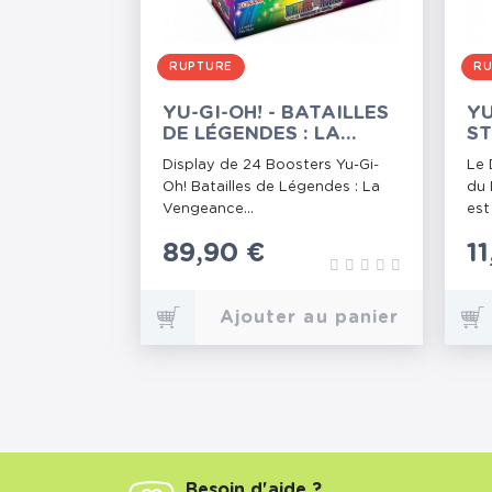
RUPTURE
RU
YU-GI-OH! - BATAILLES
YU
DE LÉGENDES : LA
ST
VENGEANCE DU
D
Display de 24 Boosters Yu-Gi-
Le 
CRISTAL - 24
AU
Oh! Batailles de Légendes : La
du 
BOOSTERS
Vengeance...
est
Prix
89,90 €
P
1
Ajouter au panier
Besoin d'aide ?