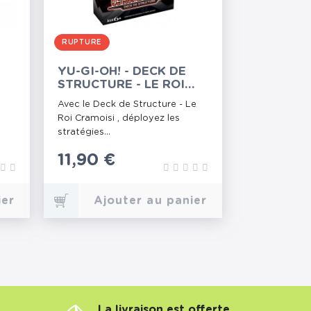
RUPTURE
YU-GI-OH! - DECK DE
STRUCTURE - LE ROI
CRAMOISI
Avec le Deck de Structure - Le
Roi Cramoisi , déployez les
stratégies...
Prix
11,90 €
ier
Ajouter au panier
La livraison est offerte