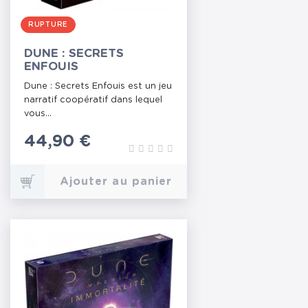
RUPTURE
DUNE : SECRETS
ENFOUIS
Dune : Secrets Enfouis est un jeu
narratif coopératif dans lequel
vous...
Prix
44,90 €
Ajouter au panier