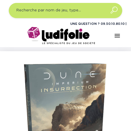
UNE QUESTION ?
09.50.10.80.10
menu
Accueil
Jeux de société
Jeux de plateau expert
Dune Imperium - Insurrection