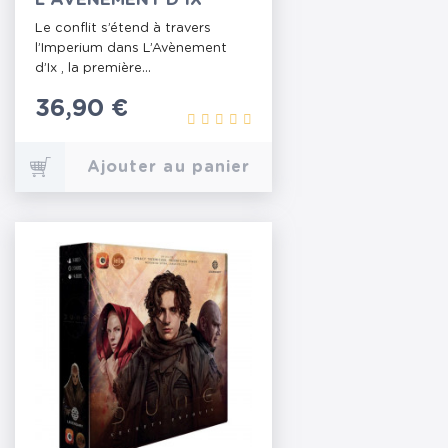
Le conflit s’étend à travers
l’Imperium dans L’Avènement
d’Ix , la première...
Prix
36,90 €
Ajouter au panier