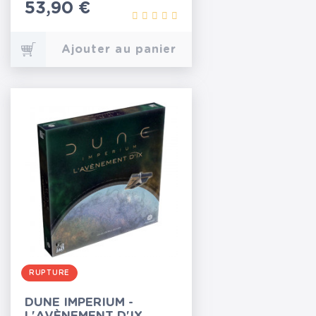
Prix
53,90 €
Ajouter au panier
RUPTURE
DUNE IMPERIUM -
L'AVÈNEMENT D'IX