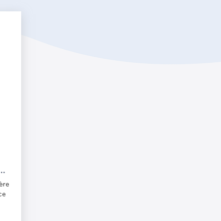
ère
ce