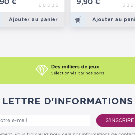
rix
,90 €
Prix
9,90 €
Ajouter au panier
Ajouter au pan
Des milliers de jeux
Sélectionnés par nos soins
LETTRE D'INFORMATIONS
ent. Vous trouverez pour cela nos informations de contact da