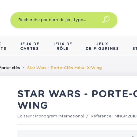
X
JEUX DE
JEUX DE
JEUX
NTS
CARTES
RÔLE
DE FIGURINES
E
Porte-clés
Star Wars - Porte-Clés Métal X-Wing
STAR WARS - PORTE-
WING
Éditeur :
Monogram International
/
Référence :
MNGM2818