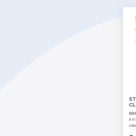
ST
CL
BB8
il 
clés