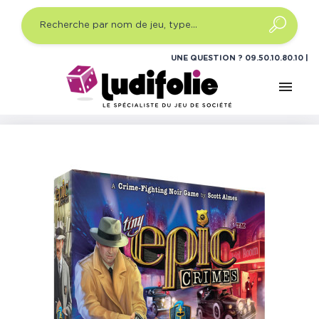
UNE QUESTION ?
09.50.10.80.10
menu
Accueil
Jeux de société
Jeux de plateau expert
Tiny
Epic Crimes