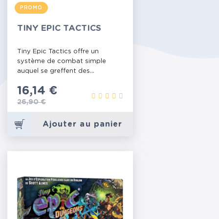
PROMO
TINY EPIC TACTICS
Tiny Epic Tactics offre un
système de combat simple
auquel se greffent des...
Prix
16,14 €
Prix de base
26,90 €
Ajouter au panier