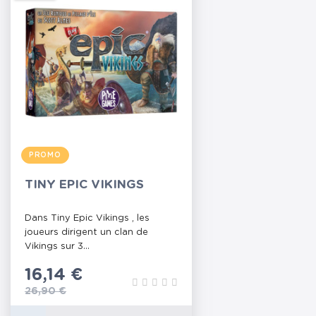
PROMO
TINY EPIC VIKINGS
Dans Tiny Epic Vikings , les
joueurs dirigent un clan de
Vikings sur 3...
Prix
16,14 €
Prix de base
26,90 €