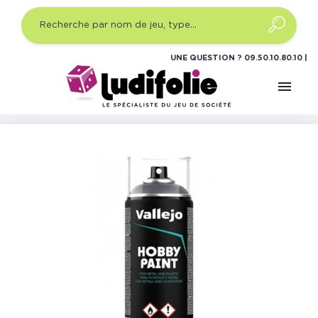
UNE QUESTION ?
09.50.10.80.10
menu
Accueil
Jeux de figurines
Accessoires
Peintures
Vallejo - Aérosol Hobby Paint : Noir