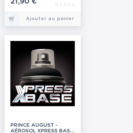
Prix
21,90 €
Ajouter au panier
PRINCE AUGUST -
AÉROSOL XPRESS BASE