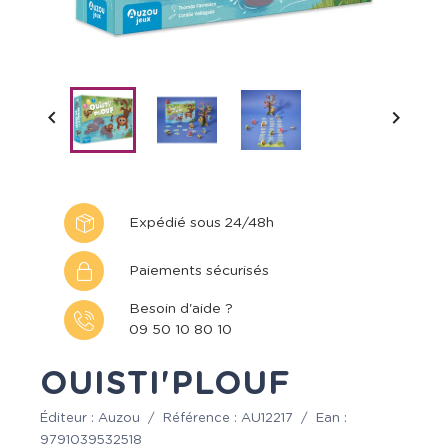


Expédié sous 24/48h
Paiements sécurisés
Besoin d'aide ?
09 50 10 80 10
OUISTI'PLOUF
Éditeur :
Auzou
/
Référence :
AU12217
/
Ean :
9791039532518