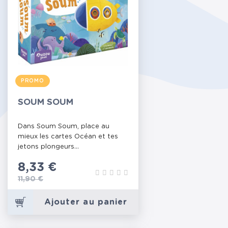
PROMO
SOUM SOUM
Dans Soum Soum, place au
mieux les cartes Océan et tes
jetons plongeurs...
Prix
8,33 €
Prix de base
11,90 €
Ajouter au panier