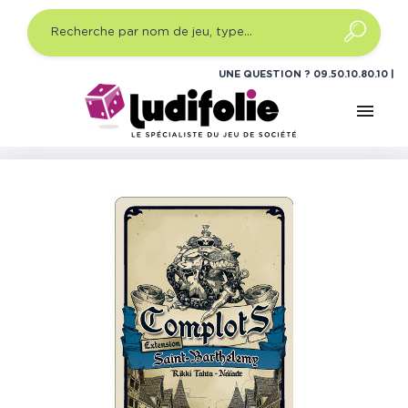
UNE QUESTION ?
09.50.10.80.10
menu
Accueil
Jeux de société
Jeux de cartes stratégie
Complots : Saint-Barthelemy