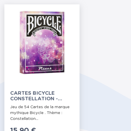
CARTES BICYCLE
CONSTELLATION -
POISSON
Jeu de 54 Cartes de la marque
mythique Bicycle . Thème :
Constellation...
Prix
15,90 €