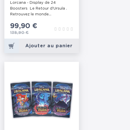
Lorcana - Display de 24
Boosters Le Retour d'Ursula .
Retrouvez le monde...
Prix
99,90 €
Prix de base
138,90 €
Ajouter au panier