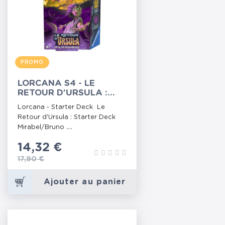
PROMO
LORCANA S4 - LE
RETOUR D'URSULA :
STARTER DECK
Lorcana - Starter Deck Le
MIRABEL/BRUNO
Retour d'Ursula : Starter Deck
Mirabel/Bruno ....
Prix
14,32 €
Prix de base
17,90 €
Ajouter au panier