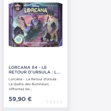
LORCANA S4 - LE
RETOUR D'URSULA : LA
QUÊTE DES
Lorcana - Le Retour d'Ursula :
ILLUMINEURS
La Quête des Illumineurs .
Affrontez les...
Prix
59,90 €